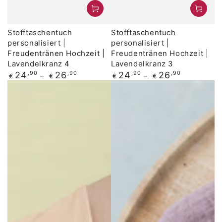
Stofftaschentuch
Stofftaschentuch
personalisiert |
personalisiert |
Freudentränen Hochzeit |
Freudentränen Hochzeit |
Lavendelkranz 4
Lavendelkranz 3
Regulärer
Regulärer
24
,90
26
,90
24
,90
26
,90
€
€
€
€
Preis
Preis