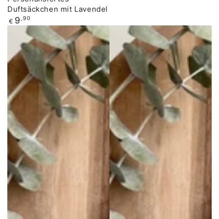
Preis
Duftsäckchen mit Lavendel
Regulärer
9
,90
€
Preis