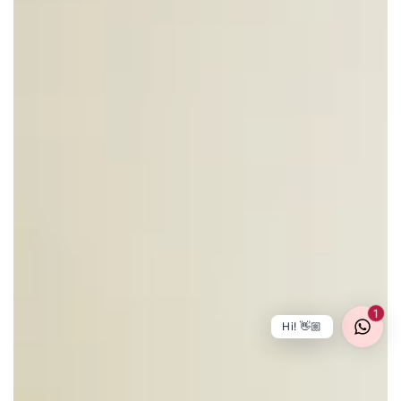
1
Hi! 👋🏼