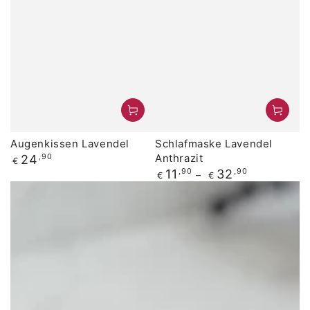
Augenkissen Lavendel
Schlafmaske Lavendel
Regulärer
Anthrazit
24
,90
€
Preis
Regulärer
11
,90
32
,90
€
€
Preis