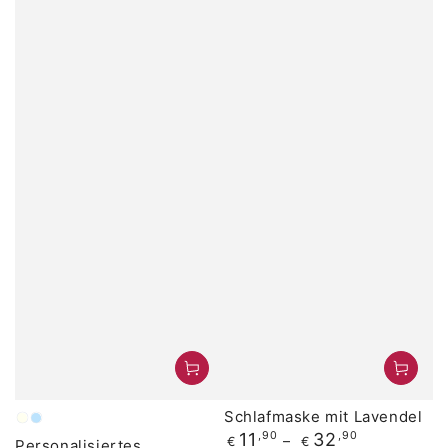
Schlafmaske mit Lavendel
Ivory
Hellblau
Regulärer
11
,90
32
,90
€
€
Personalisiertes