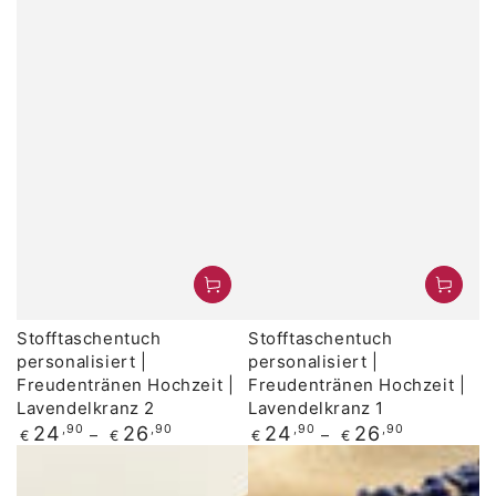
Stofftaschentuch
Stofftaschentuch
personalisiert |
personalisiert |
Freudentränen Hochzeit |
Freudentränen Hochzeit |
Lavendelkranz 2
Lavendelkranz 1
Regulärer
Regulärer
24
,90
26
,90
24
,90
26
,90
€
€
€
€
Preis
Preis