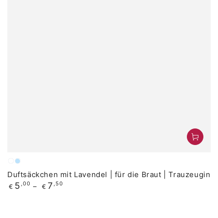
Weiß
Hellblau
Duftsäckchen mit Lavendel | für die Braut | Trauzeugin
Regulärer
5
,00
7
,50
€
€
Preis