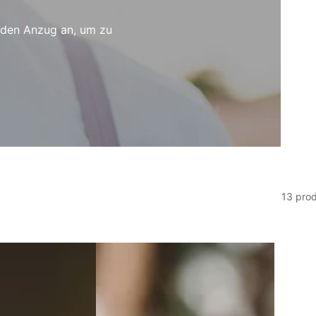
n den Anzug an, um zu
13 pro