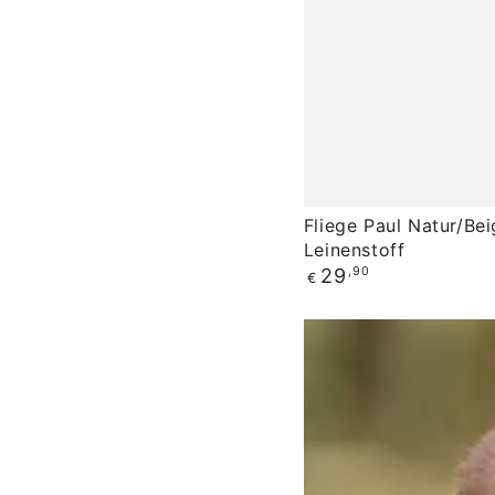
Fliege
Fliege Paul Natur/Be
Leinenstoff
Paul
Regulärer
29
,90
€
Natur/Beige
Preis
aus
Leinenstoff