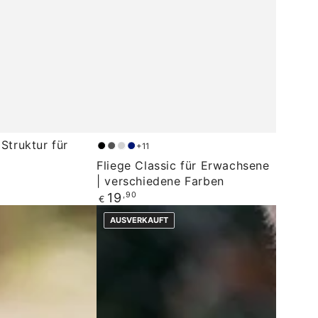
Fliege
 Struktur für
+11
Schwarz
Anthrazit
Grau
Dunkelblau
Classic
Fliege Classic für Erwachsene
| verschiedene Farben
für
Regulärer
19
,90
€
Erwachsene
Preis
| verschiedene
AUSVERKAUFT
Farben