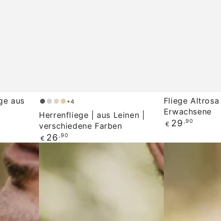
Herrenfliege
Fliege
ige aus
Fliege Altrosa
+4
Anthrazit
Grau
Natural
Beige
Erwachsene
|
Altrosa
Herrenfliege | aus Leinen |
Regulärer
29
,90
€
verschiedene Farben
aus
Struktur
Preis
Regulärer
26
,90
€
Leinen
für
Preis
|
Erwachsene
verschiedene
Farben