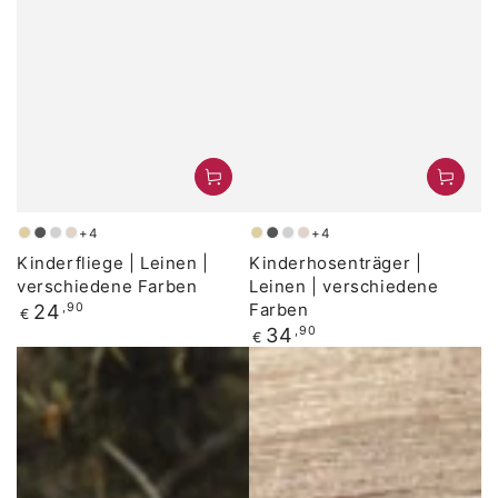
+4
+4
Beige
Anthrazit
Grau
Natural
Beige
Anthrazit
Grau
Natural
Kinderfliege | Leinen |
Kinderhosenträger |
verschiedene Farben
Leinen | verschiedene
Regulärer
Farben
24
,90
€
Preis
Regulärer
34
,90
€
Preis