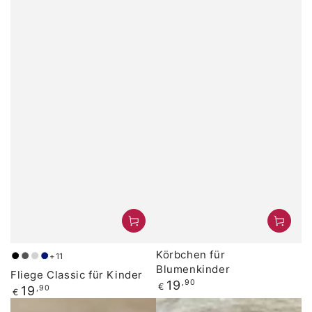
Körbchen für
+11
Schwarz
Anthrazit
Grau
Dunkelblau
Blumenkinder
Fliege Classic für Kinder
Regulärer
19
,90
€
Regulärer
19
,90
€
Preis
Preis