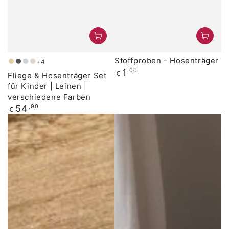
Stoffproben - Hosenträger
+4
Beige
Anthrazit
Grau
Natural
Regulärer
1
,00
€
Fliege & Hosenträger Set
Preis
für Kinder | Leinen |
verschiedene Farben
Regulärer
54
,90
€
Preis