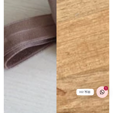
1
Hi! 👋🏼