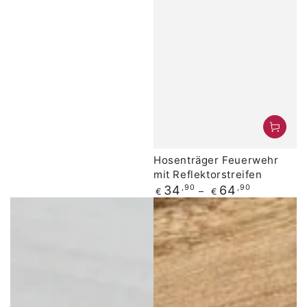
Hosenträger Feuerwehr
mit Reflektorstreifen
Regulärer
34
,90
64
,90
€
€
Preis