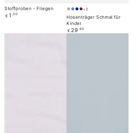
Stoffproben - Fliegen
+2
Altrosa
Jeansblau
Dunkelblau
Dunkelbraun
Regulärer
1
,00
€
Hosenträger Schmal für
Preis
Kinder
Regulärer
29
,90
€
Preis