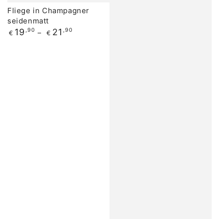
Fliege in Champagner
seidenmatt
Regulärer
19
,90
21
,90
€
€
Preis