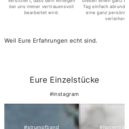
versichert, dass dein Anliegen
diesen einen ganz b
bei uns immer vertrauensvoll
Tag einfach abrunde
bearbeitet wird.
eine ganz persönli
verleihen.
Weil Eure Erfahrungen echt sind.
Eure Einzelstücke
#instagram
#strumpfband
#hosenträg