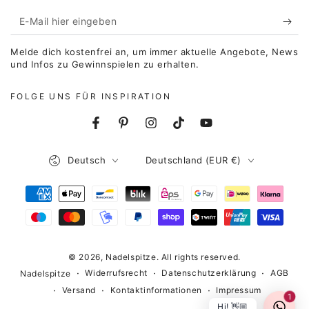
E-
Mail
Melde dich kostenfrei an, um immer aktuelle Angebote, News
hier
und Infos zu Gewinnspielen zu erhalten.
eingeben
FOLGE UNS FÜR INSPIRATION
Facebook
Pinterest
Instagram
TikTok
YouTube
Sprache
Land/Region
Deutsch
Deutschland (EUR €)
Zahlungsmöglichkeiten
© 2026,
Nadelspitze
. All rights reserved.
Widerrufsrecht
Datenschutzerklärung
AGB
Nadelspitze
Versand
Kontaktinformationen
Impressum
1
Hi! 👋🏼