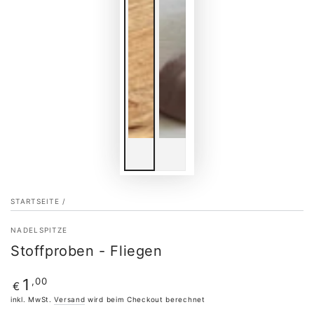
STARTSEITE
/
NADELSPITZE
Stoffproben - Fliegen
Regulärer
,00
1
€
Preis
inkl. MwSt.
Versand
wird beim Checkout berechnet