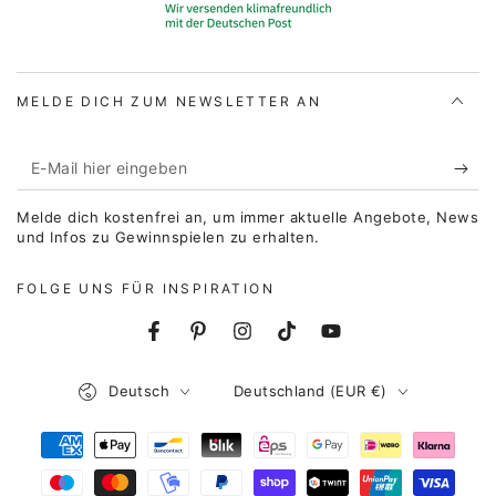
MELDE DICH ZUM NEWSLETTER AN
E-
Mail
Melde dich kostenfrei an, um immer aktuelle Angebote, News
hier
und Infos zu Gewinnspielen zu erhalten.
eingeben
FOLGE UNS FÜR INSPIRATION
Facebook
Pinterest
Instagram
TikTok
YouTube
Sprache
Land/Region
Deutsch
Deutschland (EUR €)
Zahlungsmöglichkeiten