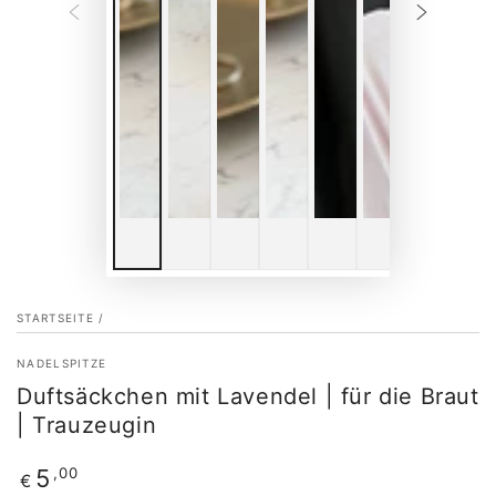
STARTSEITE
/
NADELSPITZE
Duftsäckchen mit Lavendel | für die Braut
| Trauzeugin
Regulärer
,00
5
€