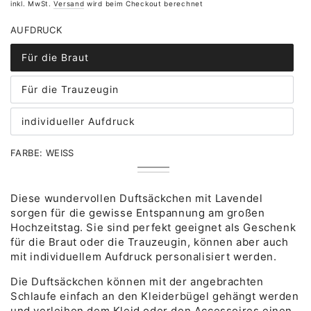
Preis
inkl. MwSt.
Versand
wird beim Checkout berechnet
AUFDRUCK
Für die Braut
Variante
ausverkauft
oder
Für die Trauzeugin
nicht
Variante
verfügbar
ausverkauft
oder
individueller Aufdruck
nicht
Variante
verfügbar
ausverkauft
oder
FARBE:
WEISS
nicht
verfügbar
Weiß
Variante
Hellblau
Variante
ausverkauft
ausverkauft
oder
oder
Diese wundervollen Duftsäckchen mit Lavendel
nicht
nicht
verfügbar
sorgen für die gewisse Entspannung am großen
verfügbar
Hochzeitstag. Sie sind perfekt geeignet als Geschenk
für die Braut oder die Trauzeugin, können aber auch
mit individuellem Aufdruck personalisiert werden.
Die Duftsäckchen können mit der angebrachten
Schlaufe einfach an den Kleiderbügel gehängt werden
und verleihen dem Kleid oder den Accessoires einen