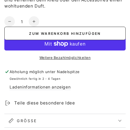
wohltuenden Duft.
Anzahl
Verringere
Erhöhe
die
die
ZUM WARENKORB HINZUFÜGEN
Menge
Menge
für
für
Duftsäckchen
Duftsäckchen
mit
mit
Weitere Bezahlmöglichkeiten
Lavendel
Lavendel
|
|
Abholung möglich unter
Nadelspitze
für
für
die
die
Gewöhnlich fertig in 2 - 4 Tagen
Braut
Braut
Ladeninformationen anzeigen
| Trauzeugin
| Trauzeugin
Teile diese besondere Idee
GRÖSSE