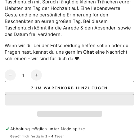
Taschentuch mit Spruch fängt die kleinen Tränchen eurer
Liebsten am Tag der Hochzeit auf. Eine liebenswerte
Geste und eine persönliche Erinnerung für den
Beschenkten an euren großen Tag. Bei diesem
Taschentuch könnt ihr die Anrede & den Absender, sowie
das Datum frei verändern.
Wenn wir dir bei der Entscheidung helfen sollen oder du
Fragen hast, kannst du uns gern im
Chat
eine Nachricht
schreiben - wir sind für dich da ♥.
Anzahl
Verringere
Erhöhe
die
die
ZUM WARENKORB HINZUFÜGEN
Menge
Menge
für
für
Taschentuch
Taschentuch
Trauzeuge
Trauzeuge
-
-
Freudentränen
Freudentränen
Abholung möglich unter
Nadelspitze
Gewöhnlich fertig in 2 - 4 Tagen