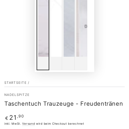
STARTSEITE
/
NADELSPITZE
Taschentuch Trauzeuge - Freudentränen
Regulärer
,90
21
€
Preis
inkl. MwSt.
Versand
wird beim Checkout berechnet