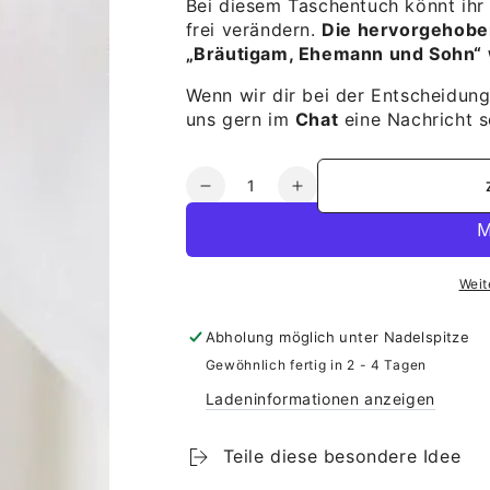
Bei diesem Taschentuch könnt ihr
frei verändern.
Die hervorgehoben
„Bräutigam, Ehemann und Sohn“ 
Wenn wir dir bei der Entscheidung
uns gern im
Chat
eine Nachricht s
Anzahl
Verringere
Erhöhe
die
die
Menge
Menge
für
für
Weit
Taschentuch
Taschentuch
Papa
Papa
-
-
Abholung möglich unter
Nadelspitze
Heute
Heute
Gewöhnlich fertig in 2 - 4 Tagen
und
und
Ladeninformationen anzeigen
Immer
Immer
Teile diese besondere Idee