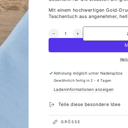
Mit einem hochwertigen Gold-Dru
Taschentuch aus angenehmer, hell
Anzahl
Verringere
Erhöhe
die
die
Menge
Menge
für
für
Weit
Taschentuch
Taschentuch
für
für
die
die
Abholung möglich unter
Nadelspitze
Braut
Braut
Gewöhnlich fertig in 2 - 4 Tagen
Ladeninformationen anzeigen
Teile diese besondere Idee
GRÖSSE