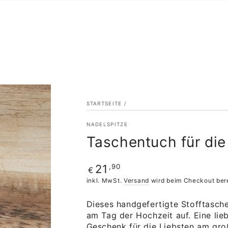
STARTSEITE
/
NADELSPITZE
Taschentuch für die
Regulärer
,90
21
€
Preis
inkl. MwSt.
Versand
wird beim Checkout ber
Dieses handgefertigte Stofftasche
am Tag der Hochzeit auf. Eine lie
Geschenk für die Liebsten am gro