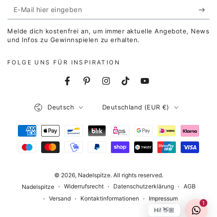
E-
Mail
Melde dich kostenfrei an, um immer aktuelle Angebote, News
hier
und Infos zu Gewinnspielen zu erhalten.
eingeben
FOLGE UNS FÜR INSPIRATION
Facebook
Pinterest
Instagram
TikTok
YouTube
Sprache
Land/Region
Deutsch
Deutschland (EUR €)
Zahlungsmöglichkeiten
© 2026,
Nadelspitze
. All rights reserved.
Widerrufsrecht
Datenschutzerklärung
AGB
Nadelspitze
Versand
Kontaktinformationen
Impressum
1
Hi! 👋🏼