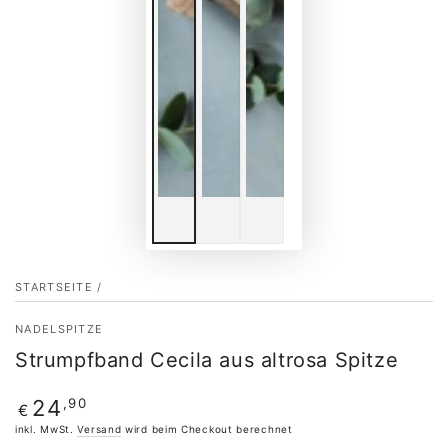
STARTSEITE
/
NADELSPITZE
Strumpfband Cecila aus altrosa Spitze
Regulärer
,90
24
€
Preis
inkl. MwSt.
Versand
wird beim Checkout berechnet