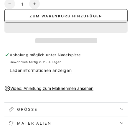
Anzahl
Verringere
Erhöhe
die
die
ZUM WARENKORB HINZUFÜGEN
Menge
Menge
für
für
Strumpfband
Strumpfband
Cecila
Cecila
aus
aus
altrosa
altrosa
Abholung möglich unter
Nadelspitze
Spitze
Spitze
Gewöhnlich fertig in 2 - 4 Tagen
Ladeninformationen anzeigen
Video: Anleitung zum Maßnehmen ansehen
GRÖSSE
MATERIALIEN