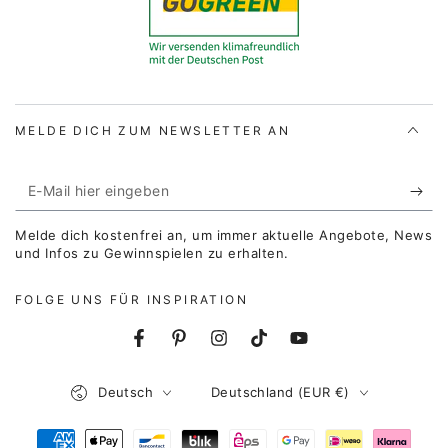
MELDE DICH ZUM NEWSLETTER AN
E-
Mail
Melde dich kostenfrei an, um immer aktuelle Angebote, News
hier
und Infos zu Gewinnspielen zu erhalten.
eingeben
FOLGE UNS FÜR INSPIRATION
Facebook
Pinterest
Instagram
TikTok
YouTube
Sprache
Land/Region
Deutsch
Deutschland (EUR €)
Zahlungsmöglichkeiten