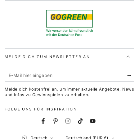
MELDE DICH ZUM NEWSLETTER AN
E-
Mail
Melde dich kostenfrei an, um immer aktuelle Angebote, News
hier
und Infos zu Gewinnspielen zu erhalten.
eingeben
FOLGE UNS FÜR INSPIRATION
Facebook
Pinterest
Instagram
TikTok
YouTube
Sprache
Land/Region
Deutsch
Deutschland (EUR €)