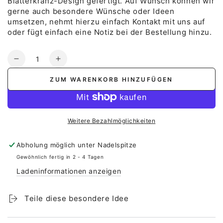
Blätterkranz-Design gefertigt. Auf Wunsch können wir
gerne auch besondere Wünsche oder Ideen
umsetzen, nehmt hierzu einfach Kontakt mit uns auf
oder fügt einfach eine Notiz bei der Bestellung hinzu.
Anzahl
Verringere
Erhöhe
die
die
ZUM WARENKORB HINZUFÜGEN
Menge
Menge
für
für
Stofftaschentuch
Stofftaschentuch
zur
zur
Weitere Bezahlmöglichkeiten
Silberhochzeit
Silberhochzeit
-
-
Abholung möglich unter
Nadelspitze
Blätterkranz
Blätterkranz
Gewöhnlich fertig in 2 - 4 Tagen
Ladeninformationen anzeigen
Teile diese besondere Idee