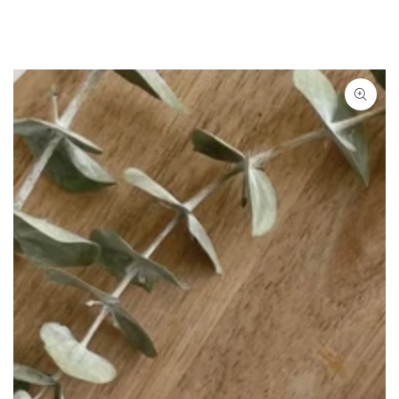
ZUM INHALT
SPRINGEN
ZU DEN
PRODUKTINFORMATIONEN
SPRINGEN