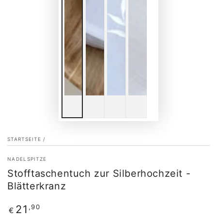
STARTSEITE
/
NADELSPITZE
Stofftaschentuch zur Silberhochzeit -
Blätterkranz
Regulärer
,90
21
€