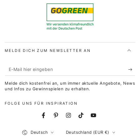
MELDE DICH ZUM NEWSLETTER AN
E-
Mail
Melde dich kostenfrei an, um immer aktuelle Angebote, News
hier
und Infos zu Gewinnspielen zu erhalten.
eingeben
FOLGE UNS FÜR INSPIRATION
Facebook
Pinterest
Instagram
TikTok
YouTube
Sprache
Land/Region
Deutsch
Deutschland (EUR €)