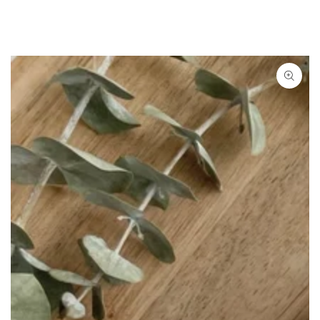
ZUM INHALT
SPRINGEN
ZU DEN
PRODUKTINFORMATIONEN
SPRINGEN