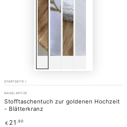
STARTSEITE
/
NADELSPITZE
Stofftaschentuch zur goldenen Hochzeit
- Blätterkranz
Regulärer
,90
21
€