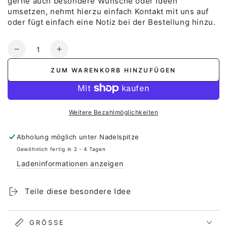
gerne auch besondere Wünsche oder Ideen
umsetzen, nehmt hierzu einfach Kontakt mit uns auf
oder fügt einfach eine Notiz bei der Bestellung hinzu.
Anzahl
Verringere
Erhöhe
die
die
ZUM WARENKORB HINZUFÜGEN
Menge
Menge
für
für
Stofftaschentuch
Stofftaschentuch
zur
zur
Weitere Bezahlmöglichkeiten
goldenen
goldenen
Hochzeit
Hochzeit
Abholung möglich unter
Nadelspitze
-
-
Blätterkranz
Blätterkranz
Gewöhnlich fertig in 2 - 4 Tagen
Ladeninformationen anzeigen
Teile diese besondere Idee
GRÖSSE