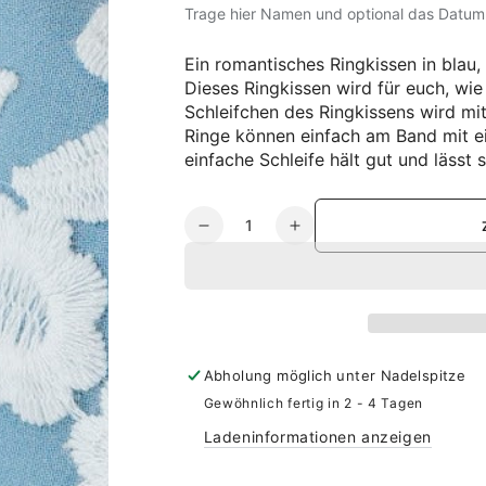
Trage hier Namen und optional das Datum 
Ein romantisches Ringkissen in blau,
Dieses Ringkissen wird für euch, wie
Schleifchen des Ringkissens wird mi
Ringe können einfach am Band mit ei
einfache Schleife hält gut und lässt 
Anzahl
Verringere
Erhöhe
die
die
Menge
Menge
für
für
Ringkissen
Ringkissen
mit
mit
floraler
floraler
Abholung möglich unter
Nadelspitze
Spitze
Spitze
Gewöhnlich fertig in 2 - 4 Tagen
Ladeninformationen anzeigen