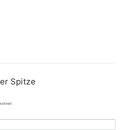
ler Spitze
echnet