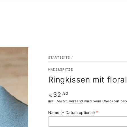
STARTSEITE
/
NADELSPITZE
Ringkissen mit flora
Regulärer
,90
32
€
Preis
inkl. MwSt.
Versand
wird beim Checkout ber
Name (+ Datum optional)
*