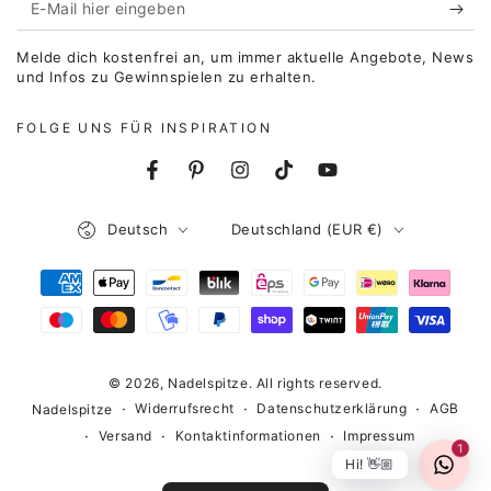
E-
Mail
Melde dich kostenfrei an, um immer aktuelle Angebote, News
hier
und Infos zu Gewinnspielen zu erhalten.
eingeben
FOLGE UNS FÜR INSPIRATION
Facebook
Pinterest
Instagram
TikTok
YouTube
Sprache
Land/Region
Deutsch
Deutschland (EUR €)
Zahlungsmöglichkeiten
© 2026,
Nadelspitze
. All rights reserved.
Widerrufsrecht
Datenschutzerklärung
AGB
Nadelspitze
Versand
Kontaktinformationen
Impressum
1
Hi! 👋🏼