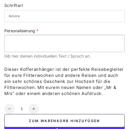
Schriftart
Personalisierung
*
Gib hier deinen individuellen Text / Spruch an.
Dieser Kofferanhänger ist der perfekte Reisebegleiter
für eure Flitterwochen und andere Reisen und auch
ein sehr schönes Geschenk zur Hochzeit für die
Flitterwochen. Mit eurem neuen Namen oder „Mr &
Mrs“ oder einem anderen schönen Aufdruck.
Anzahl
Verringere
Erhöhe
die
die
ZUM WARENKORB HINZUFÜGEN
Menge
Menge