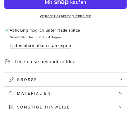
für
für
Kofferanhänger
Kofferanhänger
personalisiert
personalisiert
Weitere Bezahlmöglichkeiten
-
-
Weltkarte
Weltkarte
Abholung möglich unter
Nadelspitze
Gewöhnlich fertig in 2 - 4 Tagen
Ladeninformationen anzeigen
Teile diese besondere Idee
GRÖSSE
MATERIALIEN
SONSTIGE HINWEISE