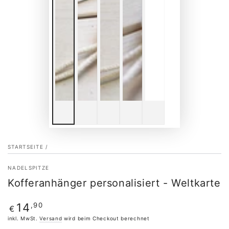
STARTSEITE
/
NADELSPITZE
Kofferanhänger personalisiert - Weltkarte
Regulärer
,90
14
€
Preis
inkl. MwSt.
Versand
wird beim Checkout berechnet