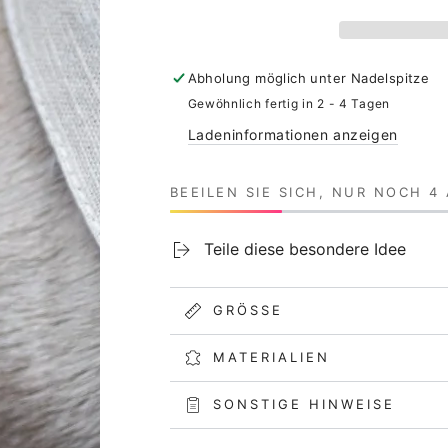
für
für
Hunde
Hunde
Halstuch
Halstuch
zur
zur
Abholung möglich unter
Nadelspitze
Hochzeit
Hochzeit
Gewöhnlich fertig in 2 - 4 Tagen
|
|
Ladeninformationen anzeigen
Leinen
Leinen
|
|
beige
beige
BEEILEN SIE SICH, NUR NOCH 4
Teile diese besondere Idee
GRÖSSE
MATERIALIEN
SONSTIGE HINWEISE