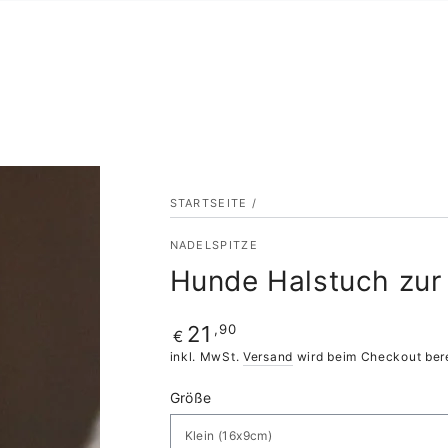
STARTSEITE
/
NADELSPITZE
Hunde Halstuch zur 
Regulärer
,90
21
€
Preis
inkl. MwSt.
Versand
wird beim Checkout ber
Größe