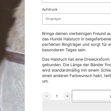
Aufdruck
Bringe deinen vierbeinigen Freund a
das Hunde Halstuch in beigefarbene
perfekten Ringträger und sorgt für 
besonderen Tages sein.
Das Halstuch hat eine Dreiecksform
gebunden. Die Länge der Bänder find
wird standardmäßig mit einem Schlei
einen anderen Farbwunsch habt, teilt
um.
Anzahl
Verringere
Erhöhe
die
die
Menge
Menge