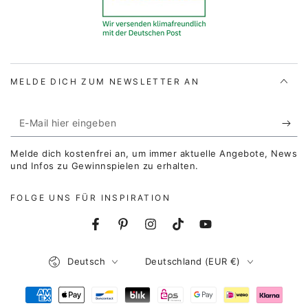
MELDE DICH ZUM NEWSLETTER AN
E-
Mail
Melde dich kostenfrei an, um immer aktuelle Angebote, News
hier
und Infos zu Gewinnspielen zu erhalten.
eingeben
FOLGE UNS FÜR INSPIRATION
Facebook
Pinterest
Instagram
TikTok
YouTube
Sprache
Land/Region
Deutsch
Deutschland (EUR €)
Zahlungsmöglichkeiten