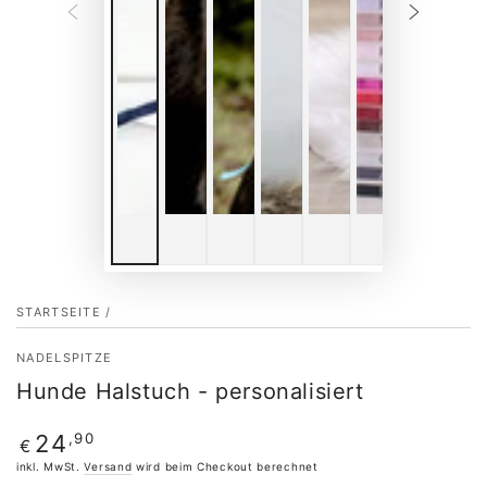
STARTSEITE
/
NADELSPITZE
Hunde Halstuch - personalisiert
Regulärer
,90
24
€
Preis
inkl. MwSt.
Versand
wird beim Checkout berechnet