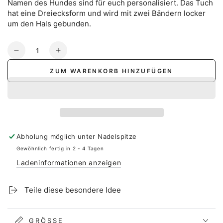
Namen des Hundes sind für euch personalisiert. Das Tuch
hat eine Dreiecksform und wird mit zwei Bändern locker
um den Hals gebunden.
Anzahl
Verringere
Erhöhe
die
die
ZUM WARENKORB HINZUFÜGEN
Menge
Menge
für
für
Hunde
Hunde
Halstuch
Halstuch
-
-
personalisiert
personalisiert
Abholung möglich unter
Nadelspitze
Gewöhnlich fertig in 2 - 4 Tagen
Ladeninformationen anzeigen
Teile diese besondere Idee
GRÖSSE