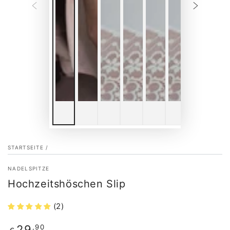
STARTSEITE
/
NADELSPITZE
Hochzeitshöschen Slip
(2)
Regulärer
,90
29