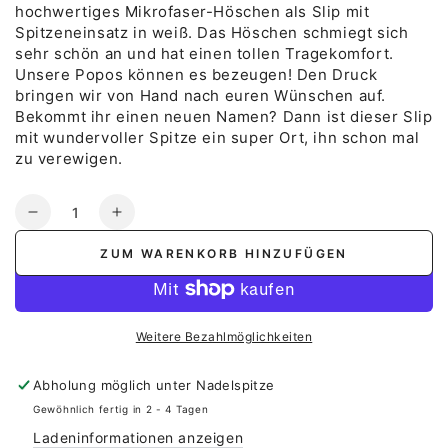
hochwertiges Mikrofaser-Höschen als Slip mit
Spitzeneinsatz in weiß. Das Höschen schmiegt sich
sehr schön an und hat einen tollen Tragekomfort.
Unsere Popos können es bezeugen! Den Druck
bringen wir von Hand nach euren Wünschen auf.
Bekommt ihr einen neuen Namen? Dann ist dieser Slip
mit wundervoller Spitze ein super Ort, ihn schon mal
zu verewigen.
Anzahl
Verringere
Erhöhe
die
die
ZUM WARENKORB HINZUFÜGEN
Menge
Menge
für
für
Hochzeitshöschen
Hochzeitshöschen
Slip
Slip
Weitere Bezahlmöglichkeiten
Abholung möglich unter
Nadelspitze
Gewöhnlich fertig in 2 - 4 Tagen
Ladeninformationen anzeigen