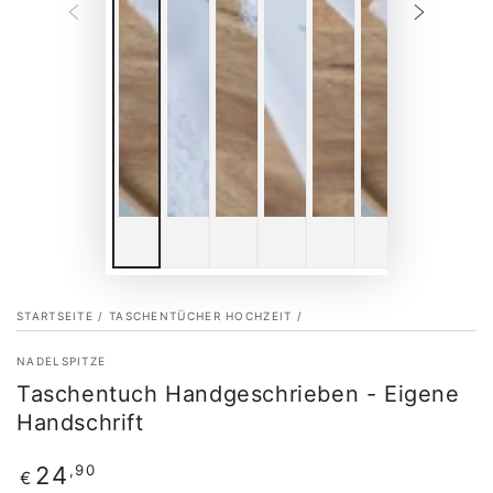
STARTSEITE
/
TASCHENTÜCHER HOCHZEIT
/
NADELSPITZE
Taschentuch Handgeschrieben - Eigene
Handschrift
Regulärer
,90
24
€