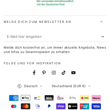
MELDE DICH ZUM NEWSLETTER AN
E-
Mail
Melde dich kostenfrei an, um immer aktuelle Angebote, News
hier
und Infos zu Gewinnspielen zu erhalten.
eingeben
FOLGE UNS FÜR INSPIRATION
Facebook
Pinterest
Instagram
TikTok
YouTube
Sprache
Land/Region
Deutsch
Deutschland (EUR €)
Zahlungsmöglichkeiten