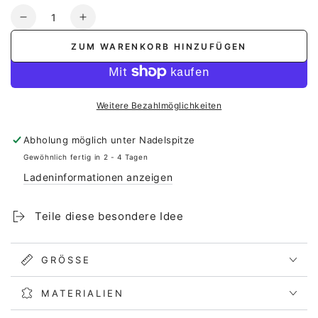
Anzahl
Verringere
Erhöhe
die
die
ZUM WARENKORB HINZUFÜGEN
Menge
Menge
für
für
Taschentuch
Taschentuch
Handgeschrieben
Handgeschrieben
Weitere Bezahlmöglichkeiten
-
-
Eigene
Eigene
Abholung möglich unter
Nadelspitze
Handschrift
Handschrift
Gewöhnlich fertig in 2 - 4 Tagen
Ladeninformationen anzeigen
Teile diese besondere Idee
GRÖSSE
MATERIALIEN