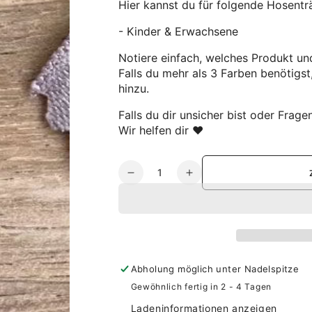
Hier kannst du für folgende Hosentr
- Kinder & Erwachsene
Notiere einfach, welches Produkt un
Falls du mehr als 3 Farben benötig
hinzu.
Falls du dir unsicher bist oder Frage
Wir helfen dir ♥
Anzahl
Verringere
Erhöhe
die
die
Menge
Menge
für
für
Stoffproben
Stoffproben
-
-
Hosenträger
Hosenträger
Abholung möglich unter
Nadelspitze
Gewöhnlich fertig in 2 - 4 Tagen
Ladeninformationen anzeigen