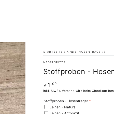
STARTSEITE
/
KINDERHOSENTRÄGER
/
NADELSPITZE
Stoffproben - Hosen
Regulärer
,00
1
€
Preis
inkl. MwSt.
Versand
wird beim Checkout ber
Stoffproben - Hosenträger
*
Leinen - Natural
Leinen - Anthrazit