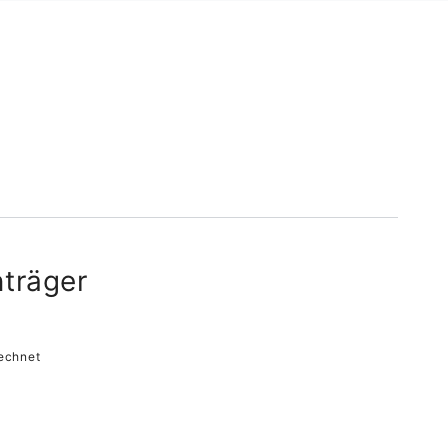
träger
echnet