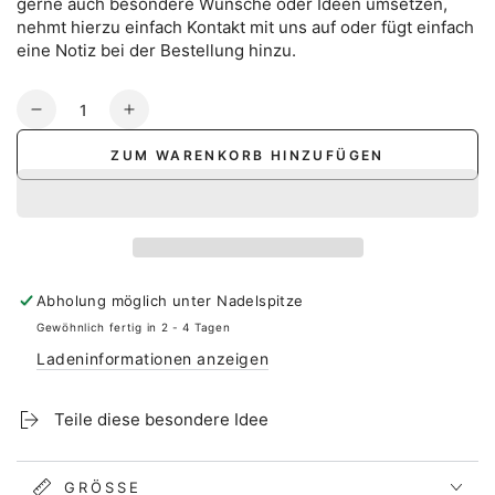
gerne auch besondere Wünsche oder Ideen umsetzen,
nehmt hierzu einfach Kontakt mit uns auf oder fügt einfach
eine Notiz bei der Bestellung hinzu.
Anzahl
Verringere
Erhöhe
die
die
ZUM WARENKORB HINZUFÜGEN
Menge
Menge
für
für
Stofftaschentuch
Stofftaschentuch
zur
zur
Silberhochzeit
Silberhochzeit
-
-
Abholung möglich unter
Nadelspitze
Blätterkranz
Blätterkranz
Gewöhnlich fertig in 2 - 4 Tagen
Ladeninformationen anzeigen
Teile diese besondere Idee
GRÖSSE