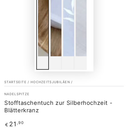
STARTSEITE
/
HOCHZEITSJUBILÄEN
/
NADELSPITZE
Stofftaschentuch zur Silberhochzeit -
Blätterkranz
Regulärer
,90
21
€