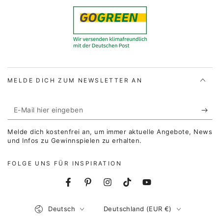
MELDE DICH ZUM NEWSLETTER AN
E-
Mail
Melde dich kostenfrei an, um immer aktuelle Angebote, News
hier
und Infos zu Gewinnspielen zu erhalten.
eingeben
FOLGE UNS FÜR INSPIRATION
Facebook
Pinterest
Instagram
TikTok
YouTube
Sprache
Land/Region
Deutsch
Deutschland (EUR €)